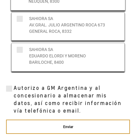
NEUQUEN, 8300
SAHIORA SA
AV.GRAL. JULIO ARGENTINO ROCA 673
GENERAL ROCA, 8332
SAHIORA SA
EDUARDO ELORDI Y MORENO
BARILOCHE, 8400
SAHIORA S.A.
RIVADAVIA 730
Autorizo a GM Argentina y al
BARILOCHE, RN 8400
concesionario a almacenar mis
datos, así como recibir información
vía telefónica o email.
Enviar