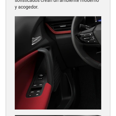
sofisticados crean un ambiente moderno
y acogedor.