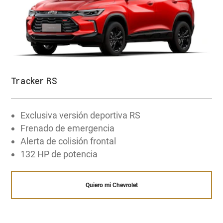
105 HP POTENCIA
Además, gracias a
OnStar
, disponés de
asistencia las 24 horas, brindándote
161 NM TORQUE
tranquilidad y respaldo en cualquier situación
de emergencia.
Tracker RS
¡Quiero comprar!
Explorar la tecnologia OnStar
Exclusiva versión deportiva RS
Frenado de emergencia
Alerta de colisión frontal
132 HP de potencia
Quiero mi Chevrolet